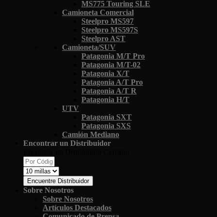
MS775 Touring SLE
Camioneta Comercial
Steelpro MS597
Steelpro MS597S
Steelpro AST
Camioneta/SUV
Patagonia M/T Pro
Patagonia M/T-02
Patagonia X/T
Patagonia A/T Pro
Patagonia A/T R
Patagonia H/T
UTV
Patagonia SXT
Patagonia SXS
Camión Mediano
Encontrar un Distribuidor
Encontrar un Distribuidor Cercano
Encuentre Distribuidor
Sobre Nosotros
Sobre Nosotros
Artículos Destacados
Comunicado de Prensa