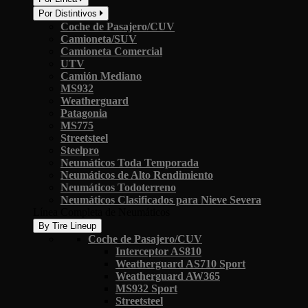
Por Distintivos
Coche de Pasajero/CUV
Camioneta/SUV
Camioneta Comercial
UTV
Camión Mediano
MS932
Weatherguard
Patagonia
MS775
Streetsteel
Steelpro
Neumáticos Toda Temporada
Neumáticos de Alto Rendimiento
Neumáticos Todoterreno
Neumáticos Clasificados para Nieve Severa
Línea Completa de Neumáticos
By Tire Lineup
Coche de Pasajero/CUV
Interceptor AS810
Weatherguard AS710 Sport
Weatherguard AW365
MS932 Sport
Streetsteel