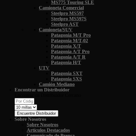
MS775 Touring SLE
Camioneta Comercial
Steelpro MS597
Steelpro MS597S
Steelpro AST
Camioneta/SUV
Patagonia M/T Pro
Patagonia M/T-02
Patagonia X/T
Patagonia A/T Pro
Patagonia A/T R
Patagonia H/T
UTV
Patagonia SXT
Patagonia SXS
Camión Mediano
Encontrar un Distribuidor
Encontrar un Distribuidor Cercano
Encuentre Distribuidor
Sobre Nosotros
Sobre Nosotros
Artículos Destacados
Comunicado de Prensa