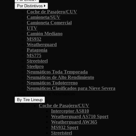
Por Distintivos
Coche de Pasajero/CUV
Camioneta/SUV
Camioneta Comercial
UTV
Camión Mediano
MS932
Weatherguard
Patagonia
MS775
Streetsteel
Steelpro
Neumáticos Toda Temporada
Neumáticos de Alto Rendimiento
Neumáticos Todoterreno
Neumáticos Clasificados para Nieve Severa
Línea Completa de Neumáticos
By Tire Lineup
Coche de Pasajero/CUV
Interceptor AS810
Weatherguard AS710 Sport
Weatherguard AW365
MS932 Sport
Streetsteel