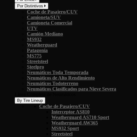
Por Distintivos
Coche de Pasajero/CUV
Camioneta/SUV
Camioneta Comercial
UTV
Camión Mediano
MS932
Weatherguard
Patagonia
MS775
Streetsteel
Steelpro
Neumáticos Toda Temporada
Neumáticos de Alto Rendimiento
Neumáticos Todoterreno
Neumáticos Clasificados para Nieve Severa
Línea Completa de Neumáticos
By Tire Lineup
Coche de Pasajero/CUV
Interceptor AS810
Weatherguard AS710 Sport
Weatherguard AW365
MS932 Sport
Streetsteel