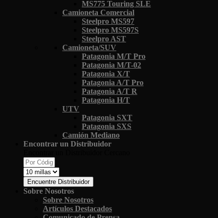
MS775 Touring SLE
Camioneta Comercial
Steelpro MS597
Steelpro MS597S
Steelpro AST
Camioneta/SUV
Patagonia M/T Pro
Patagonia M/T-02
Patagonia X/T
Patagonia A/T Pro
Patagonia A/T R
Patagonia H/T
UTV
Patagonia SXT
Patagonia SXS
Camión Mediano
Encontrar un Distribuidor
Encontrar un Distribuidor Cercano
Encuentre Distribuidor
Sobre Nosotros
Sobre Nosotros
Artículos Destacados
Comunicado de Prensa