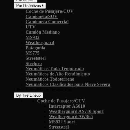
Por Distintivos
Coche de Pasajero/CUV
Camioneta/SUV
Camioneta Comercial
UTV
Camión Mediano
MS932
Weatherguard
Patagonia
MS775
Streetsteel
Steelpro
Neumáticos Toda Temporada
Neumáticos de Alto Rendimiento
Neumáticos Todoterreno
Neumáticos Clasificados para Nieve Severa
Línea Completa de Neumáticos
By Tire Lineup
Coche de Pasajero/CUV
Interceptor AS810
Weatherguard AS710 Sport
Weatherguard AW365
MS932 Sport
Streetsteel