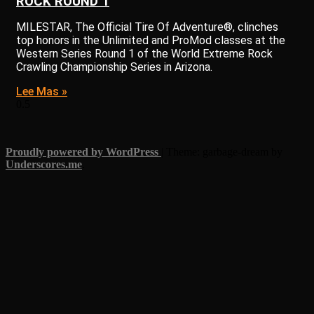
ROCK ROUND 1
MILESTAR, The Official Tire Of Adventure®, clinches
top honors in the Unlimited and ProMod classes at the
Western Series Round 1 of the World Extreme Rock
Crawling Championship Series in Arizona.
Lee Mas »
Proudly powered by WordPress
|
Theme: garbage-dream by
Underscores.me
.