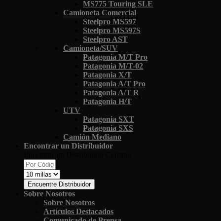
MS775 Touring SLE
Camioneta Comercial
Steelpro MS597
Steelpro MS597S
Steelpro AST
Camioneta/SUV
Patagonia M/T Pro
Patagonia M/T-02
Patagonia X/T
Patagonia A/T Pro
Patagonia A/T R
Patagonia H/T
UTV
Patagonia SXT
Patagonia SXS
Camión Mediano
Encontrar un Distribuidor
Encontrar un Distribuidor Cercano
Encuentre Distribuidor
Sobre Nosotros
Sobre Nosotros
Artículos Destacados
Comunicado de Prensa