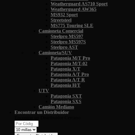
Weatherguard AS710 Sport
Weatherguard AW365
MS932 Sport
Streetsteel
MS775 Touring SLE
Camioneta Comercial
Steelpro MS597
Steelpro MS597S
Steelpro AST
Camioneta/SUV
Patagonia M/T Pro
Patagonia M/T-02
Patagonia X/T
Patagonia A/T Pro
Patagonia A/T R
Patagonia H/T
UTV
Patagonia SXT
Patagonia SXS
Camión Mediano
Encontrar un Distribuidor
Encontrar un Distribuidor Cercano