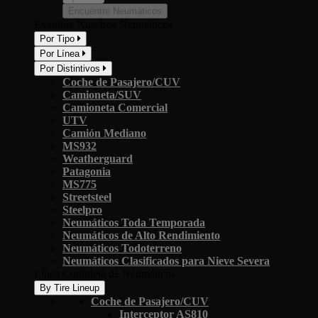
Encuentre Neumáticos
Examine Nuestros Neumáticos
Por Tipo
Por Línea
Por Distintivos
Coche de Pasajero/CUV
Camioneta/SUV
Camioneta Comercial
UTV
Camión Mediano
MS932
Weatherguard
Patagonia
MS775
Streetsteel
Steelpro
Neumáticos Toda Temporada
Neumáticos de Alto Rendimiento
Neumáticos Todoterreno
Neumáticos Clasificados para Nieve Severa
Línea Completa de Neumáticos
By Tire Lineup
Coche de Pasajero/CUV
Interceptor AS810