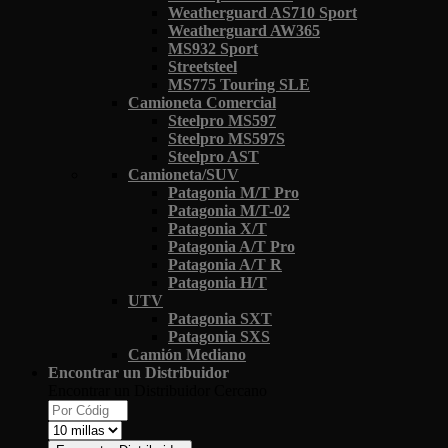
Weatherguard AS710 Sport
Weatherguard AW365
MS932 Sport
Streetsteel
MS775 Touring SLE
Camioneta Comercial
Steelpro MS597
Steelpro MS597S
Steelpro AST
Camioneta/SUV
Patagonia M/T Pro
Patagonia M/T-02
Patagonia X/T
Patagonia A/T Pro
Patagonia A/T R
Patagonia H/T
UTV
Patagonia SXT
Patagonia SXS
Camión Mediano
Encontrar un Distribuidor
Encontrar un Distribuidor Cercano