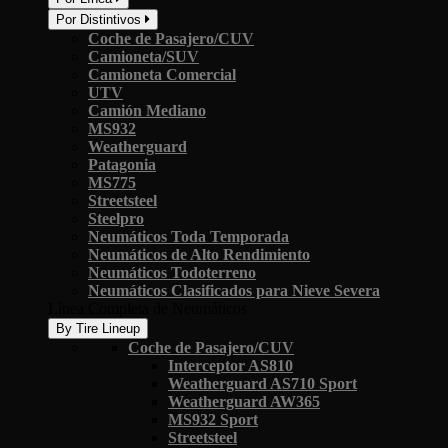
Por Distintivos
Coche de Pasajero/CUV
Camioneta/SUV
Camioneta Comercial
UTV
Camión Mediano
MS932
Weatherguard
Patagonia
MS775
Streetsteel
Steelpro
Neumáticos Toda Temporada
Neumáticos de Alto Rendimiento
Neumáticos Todoterreno
Neumáticos Clasificados para Nieve Severa
Línea Completa de Neumáticos
By Tire Lineup
Coche de Pasajero/CUV
Interceptor AS810
Weatherguard AS710 Sport
Weatherguard AW365
MS932 Sport
Streetsteel