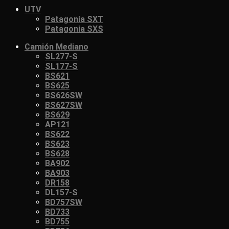
UTV
Patagonia SXT
Patagonia SXS
Camión Mediano
SL277-S
SL177-S
BS621
BS625
BS626SW
BS627SW
BS629
AP121
BS622
BS623
BS628
BA902
BA903
DR158
DL157-S
BD757SW
BD733
BD755