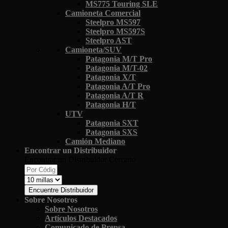
MS775 Touring SLE
Camioneta Comercial
Steelpro MS597
Steelpro MS597S
Steelpro AST
Camioneta/SUV
Patagonia M/T Pro
Patagonia M/T-02
Patagonia X/T
Patagonia A/T Pro
Patagonia A/T R
Patagonia H/T
UTV
Patagonia SXT
Patagonia SXS
Camión Mediano
Encontrar un Distribuidor
Encontrar un Distribuidor Cercano
Encuentre Distribuidor
Sobre Nosotros
Sobre Nosotros
Artículos Destacados
Comunicado de Prensa