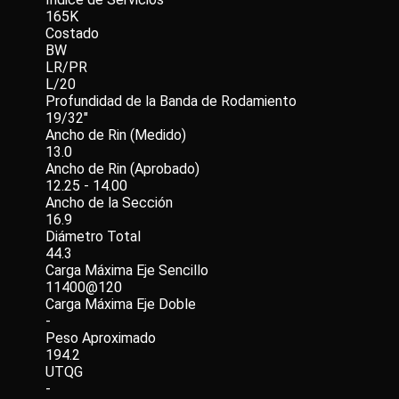
165K
Costado
BW
LR/PR
L/20
Profundidad de la Banda de Rodamiento
19/32"
Ancho de Rin (Medido)
13.0
Ancho de Rin (Aprobado)
12.25 - 14.00
Ancho de la Sección
16.9
Diámetro Total
44.3
Carga Máxima Eje Sencillo
11400@120
Carga Máxima Eje Doble
-
Peso Aproximado
194.2
UTQG
-