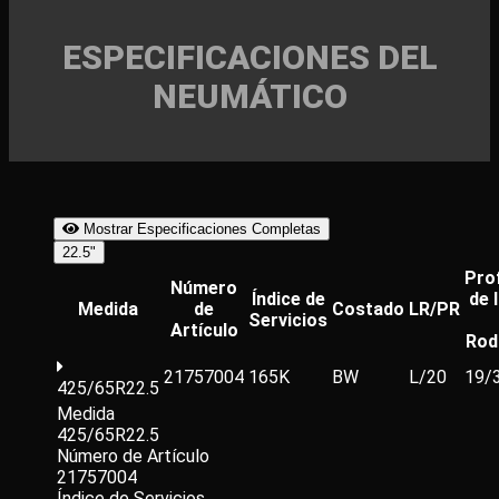
ESPECIFICACIONES DEL
NEUMÁTICO
Mostrar Especificaciones Completas
22.5"
Pro
Número
Índice de
de 
Medida
de
Costado
LR/PR
Servicios
Artículo
Rod
21757004
165K
BW
L/20
19/
425/65R22.5
Medida
425/65R22.5
Número de Artículo
21757004
Índice de Servicios