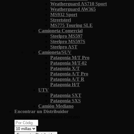
Weatherguard AS710 Sport
Weatherguard AW365
MS932 Sport
Streetsteel
MS775 Touring SLE
Camioneta Comercial
Steelpro MS597
Steelpro MS597S
Steelpro AST
Camioneta/SUV
Patagonia M/T Pro
Patagonia M/T-02
Patagonia X/T
Patagonia A/T Pro
Patagonia A/T R
Patagonia H/T
UTV
Patagonia SXT
Patagonia SXS
Camión Mediano
Encontrar un Distribuidor
Encontrar un Distribuidor Cercano