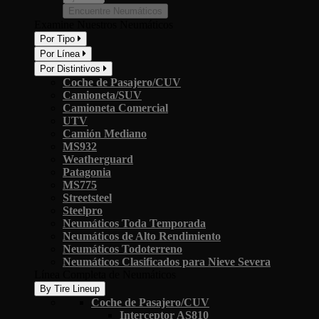
Encuentre Neumáticos
Examine Nuestros Neumáticos
Por Tipo
Por Línea
Por Distintivos
Coche de Pasajero/CUV
Camioneta/SUV
Camioneta Comercial
UTV
Camión Mediano
MS932
Weatherguard
Patagonia
MS775
Streetsteel
Steelpro
Neumáticos Toda Temporada
Neumáticos de Alto Rendimiento
Neumáticos Todoterreno
Neumáticos Clasificados para Nieve Severa
Línea Completa de Neumáticos
By Tire Lineup
Coche de Pasajero/CUV
Interceptor AS810