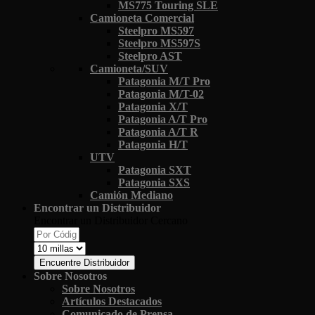
MS775 Touring SLE
Camioneta Comercial
Steelpro MS597
Steelpro MS597S
Steelpro AST
Camioneta/SUV
Patagonia M/T Pro
Patagonia M/T-02
Patagonia X/T
Patagonia A/T Pro
Patagonia A/T R
Patagonia H/T
UTV
Patagonia SXT
Patagonia SXS
Camión Mediano
Encontrar un Distribuidor
Encontrar un Distribuidor Cercano
Encuentre Distribuidor
Sobre Nosotros
Sobre Nosotros
Artículos Destacados
Comunicado de Prensa