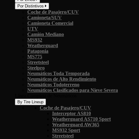
Por Distintivos
Coche de Pasajero/CUV
Camioneta/SUV
Camioneta Comercial
UTV
Camión Mediano
MS932
Weatherguard
Patagonia
MS775
Streetsteel
Steelpro
Neumáticos Toda Temporada
Neumáticos de Alto Rendimiento
Neumáticos Todoterreno
Neumáticos Clasificados para Nieve Severa
Línea Completa de Neumáticos
By Tire Lineup
Coche de Pasajero/CUV
Interceptor AS810
Weatherguard AS710 Sport
Weatherguard AW365
MS932 Sport
Streetsteel