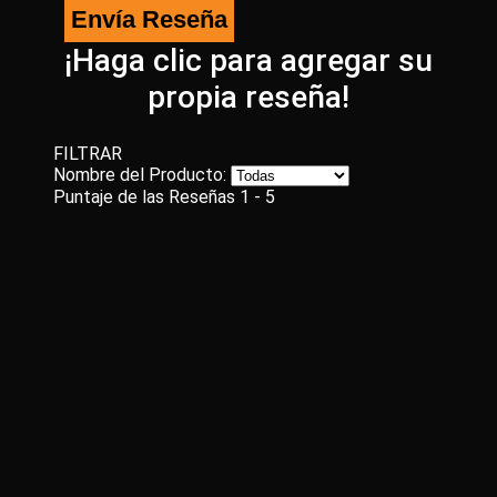
¡Haga clic para agregar su
propia reseña!
FILTRAR
Nombre del Producto:
Puntaje de las Reseñas
1 - 5
Review for Patagonia M/T
5/5
2008 Volkswagen Rabbit
Posted by
Guy
on
August 30, 2021
I have worked on water-cooled Volkswagens for
many year, so I know the handling potential of
these vehicles. Bought these for my latest
project to see how they would perform. Skeptical
at first, due to the price point, these have been
great all-around tires, especially in the handling
department. I will buy Milestars again.
Review for Patagonia M/T
5/5
Outstanding