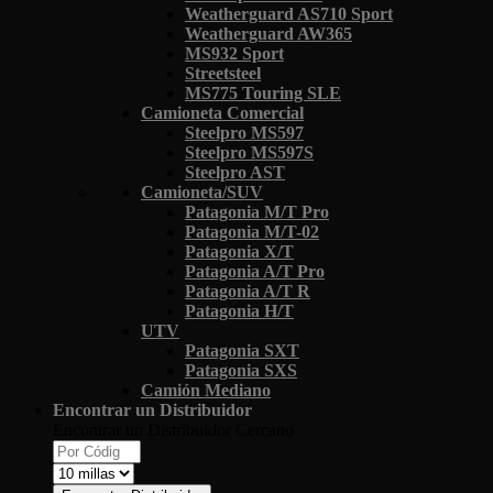
Weatherguard AS710 Sport
Weatherguard AW365
MS932 Sport
Streetsteel
MS775 Touring SLE
Camioneta Comercial
Steelpro MS597
Steelpro MS597S
Steelpro AST
Camioneta/SUV
Patagonia M/T Pro
Patagonia M/T-02
Patagonia X/T
Patagonia A/T Pro
Patagonia A/T R
Patagonia H/T
UTV
Patagonia SXT
Patagonia SXS
Camión Mediano
Encontrar un Distribuidor
Encontrar un Distribuidor Cercano