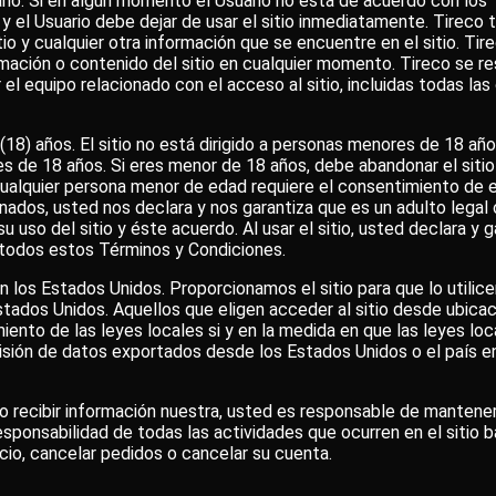
tario. Si en algún momento el Usuario no está de acuerdo con lo
, y el Usuario debe dejar de usar el sitio inmediatamente. Tireco
itio y cualquier otra información que se encuentre en el sitio. Ti
formación o contenido del sitio en cualquier momento. Tireco se r
ar el equipo relacionado con el acceso al sitio, incluidas todas l
(18) años. El sitio no está dirigido a personas menores de 18 año
s de 18 años. Si eres menor de 18 años, debe abandonar el sitio 
 cualquier persona menor de edad requiere el consentimiento de
acionados, usted nos declara y nos garantiza que es un adulto lega
uso del sitio y éste acuerdo. Al usar el sitio, usted declara y g
 todos estos Términos y Condiciones.
 en los Estados Unidos. Proporcionamos el sitio para que lo utili
stados Unidos. Aquellos que eligen acceder al sitio desde ubica
iento de las leyes locales si y en la medida en que las leyes loca
smisión de datos exportados desde los Estados Unidos o el país en
o recibir información nuestra, usted es responsable de mantener
esponsabilidad de todas las actividades que ocurren en el sitio 
icio, cancelar pedidos o cancelar su cuenta.