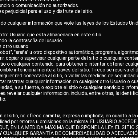
 anuncio o comunicación no autorizados.
perjudicial para el uso y disfrute del sitio.
 modo cualquier información que viole las leyes de los Estados Uni
otro Usuario que está almacenada en este sitio.
ndo la contraseña del usuario.
e otro usuario.
"robot", "araña" u otro dispositivo automático, programa, algorit
ir, copiar o supervisar cualquier parte del sitio o cualquier cont
itio o cualquier contenido, para obtener o intentar obtener cual
nible intencionalmente a través del sitio. Tireco se reserva el d
alquier red conectada al sitio, o violar las medidas de seguridad 
ntar rastrear cualquier información en cualquier otro Usuario o cu
edad, a su fuente, o explote el sitio o cualquier servicio o infor
a revelar cualquier información, incluida, entre otras, la identif
io.
l sitio, no ofrece garantía, expresa o implícita, en cuanto a la c
abilidad por errores u omisiones en la misma. EL USUARIO ACC
UE, EN LA MEDIDA MÁXIMA QUE DISPONE LA LEY, EL SITIO 
 Y CUALQUIER GARANTÍA DE COMERCIABILIDAD O ADECUACI