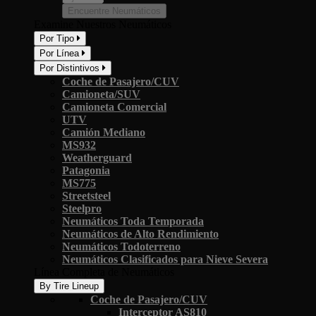
Encuentre Neumáticos
Examine Nuestros Neumáticos
Por Tipo
Por Línea
Por Distintivos
Coche de Pasajero/CUV
Camioneta/SUV
Camioneta Comercial
UTV
Camión Mediano
MS932
Weatherguard
Patagonia
MS775
Streetsteel
Steelpro
Neumáticos Toda Temporada
Neumáticos de Alto Rendimiento
Neumáticos Todoterreno
Neumáticos Clasificados para Nieve Severa
Línea Completa de Neumáticos
By Tire Lineup
Coche de Pasajero/CUV
Interceptor AS810