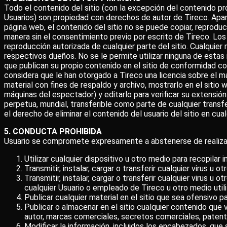
Todo el contenido del sitio (con la excepción del contenido p
Usuarios) son propiedad con derechos de autor de Tireco. Apar
página web, el contenido del sitio no se puede copiar, reproducir, 
manera sin el consentimiento previo por escrito de Tireco. Lo
reproducción autorizada de cualquier parte del sitio. Cualquie
respectivos dueños. No se le permite utilizar ninguna de estas
que publican su propio contenido en el sitio de conformidad c
considera que le han otorgado a Tireco una licencia sobre el mat
material con fines de respaldo y archivo, mostrarlo en el sitio
máquinas del espectador) y editarlo para verificar su extensión 
perpetua, mundial, transferible como parte de cualquier transfe
el derecho de eliminar el contenido del usuario del sitio en cu
5. CONDUCTA PROHIBIDA
Usuario se compromete expresamente a abstenerse de realizar,
Utilizar cualquier dispositivo u otro medio para recopilar 
Transmitir, instalar, cargar o transferir cualquier virus u 
Transmitir, instalar, cargar o transferir cualquier virus u
cualquier Usuario o empleado de Tireco u otro medio utili
Publicar cualquier material en el sitio que sea ofensivo 
Publicar o almacenar en el sitio cualquier contenido que v
autor, marcas comerciales, secretos comerciales, patent
Modificar la información, incluidos los encabezados, que 