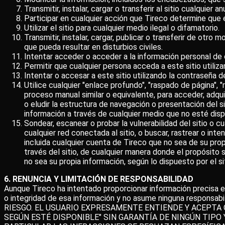
Transmitir, instalar, cargar o transferir al sitio cualquier
Participar en cualquier acción que Tireco determine que es 
Utilizar el sitio para cualquier medio ilegal o difamatorio.
Transmitir, instalar, cargar, publicar o transferir de otro
que pueda resultar en disturbios civiles.
Intentar acceder o acceder a la información personal de 
Permitir que cualquier persona acceda a este sitio utiliza
Intentar o accesar a este sitio utilizando la contraseña d
Utilice cualquier "enlace profundo", "raspado de página", 
proceso manual similar o equivalente, para acceder, adquir
o eludir la estructura de navegación o presentación del s
información a través de cualquier medio que no esté dispo
Sondear, escanear o probar la vulnerabilidad del sitio o cu
cualquier red conectada al sitio, o buscar, rastrear o inte
incluida cualquier cuenta de Tireco que no sea de su propi
través del sitio, de cualquier manera donde el propósito se
no sea su propia información, según lo dispuesto por el sit
6. RENUNCIA Y LIMITACIÓN DE RESPONSABILIDAD
Aunque Tireco ha intentado proporcionar información precisa en e
o integridad de esa información y no asume ninguna respons
RIESGO. EL USUARIO EXPRESAMENTE ENTIENDE Y ACEPTA Q
SEGÚN ESTÉ DISPONIBLE" SIN GARANTÍA DE NINGÚN TIPO