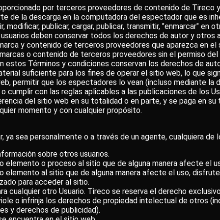
roporcionado por terceros proveedores de contenido de Tireco y 
te de la descarga en la computadora del espectador que es inher
modificar, publicar, cargar, publicar, transmitir, "enmarcar" en otr
s usuarios deben conservar todos los derechos de autor y otros 
r marca y contenido de terceros proveedores que aparezca en el 
 marcas o contenido de terceros proveedores sin el permiso del 
on estos Términos y condiciones conservan los derechos de autor
erial suficiente para los fines de operar el sitio web, lo que sig
 web, permitir que los espectadores lo vean (incluso mediante la 
o cumplir con las reglas aplicables a las publicaciones de los Usua
rencia del sitio web en su totalidad o en parte, y se paga en su 
alquier momento y con cualquier propósito.
 ya sea personalmente o a través de un agente, cualquiera de lo
información sobre otros usuarios.
otro elemento o proceso al sitio que de alguna manera afecte el uso
 otro elemento al sitio que de alguna manera afecte el uso, disfru
zado para acceder al sitio.
para cualquier otro Usuario. Tireco se reserva el derecho exclusi
iole o infrinja los derechos de propiedad intelectual de otros (i
es y derechos de publicidad).
se encuentra en el sitio web.