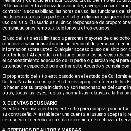
Términos y Condiciones modificados. El uso del sitio es volun
el Usuario no está autorizado a acceder, navegar o usar el sitio
controlar la accesibilidad, las horas de uso, las funciones del s
cualquiera o todas las partes del sitio o eliminar cualquier in
uso del sitio. El usuario es el único responsable de proporcion
comunicaciones remotas, teléfonos u otros equipos.
El uso del sitio está limitado a personas mayores de dieciocho 
recopilar a sabiendas información personal de personas menore
información sobre usted. Cualquier acceso o uso del sitio por
o tutor legal. Al acceder o utilizar el sitio o los servicios rel
el consentimiento adecuado de un padre o guardián legal para su 
autoridad, y capacidad para entrar este Acuerdo y cumplir con
El propietario del sitio esta basado en el estado de California
Unidos. No afirmamos que el sitio sea apropiado fuera de los E
lo hacen por su propia iniciativa y son responsables del cumplim
otras, todas las leyes, reglas y normativas relativas a la tran
3. CUENTAS DE USUARIO
Si establece una cuenta en este sitio para comprar productos 
su contraseña. Al establecer una cuenta, el usuario acepta la r
se reserva el derecho, a su sola discreción, de rechazar el serv
4. DERECHOS DE AUTOR Y MARCAS