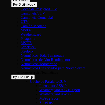
Por Distintivos
Coche de Pasajero/CUV
Camioneta/SUV
Camioneta Comercial
UTV
Camión Mediano
MS932
Weatherguard
Patagonia
MS775
Streetsteel
Steelpro
Neumáticos Toda Temporada
Neumáticos de Alto Rendimiento
Neumáticos Todoterreno
Neumáticos Clasificados para Nieve Severa
Línea Completa de Neumáticos
By Tire Lineup
Coche de Pasajero/CUV
Interceptor AS810
Weatherguard AS710 Sport
Weatherguard AW365
MS932 Sport
Streetsteel