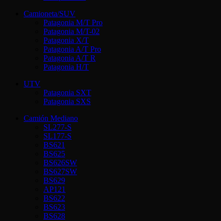
Camioneta/SUV
Patagonia M/T Pro
Patagonia M/T-02
Patagonia X/T
Patagonia A/T Pro
Patagonia A/T R
Patagonia H/T
UTV
Patagonia SXT
Patagonia SXS
Camión Mediano
SL277-S
SL177-S
BS621
BS625
BS626SW
BS627SW
BS629
AP121
BS622
BS623
BS628