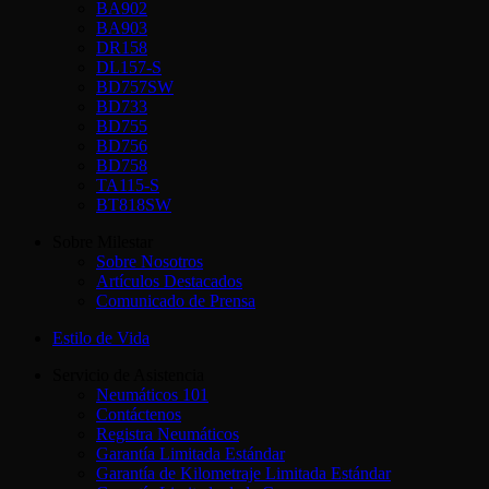
BA902
BA903
DR158
DL157-S
BD757SW
BD733
BD755
BD756
BD758
TA115-S
BT818SW
Sobre Milestar
Sobre Nosotros
Artículos Destacados
Comunicado de Prensa
Estilo de Vida
Servicio de Asistencia
Neumáticos 101
Contáctenos
Registra Neumáticos
Garantía Limitada Estándar
Garantía de Kilometraje Limitada Estándar