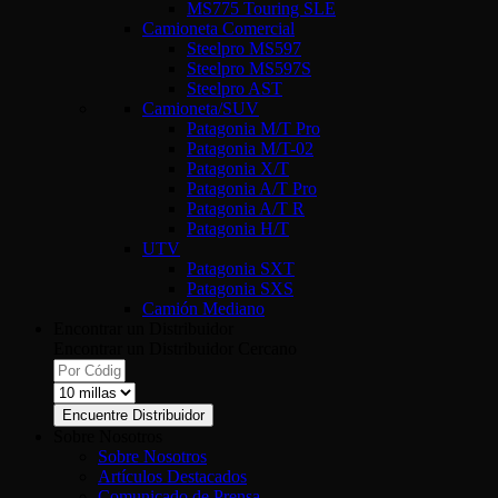
MS775 Touring SLE
Camioneta Comercial
Steelpro MS597
Steelpro MS597S
Steelpro AST
Camioneta/SUV
Patagonia M/T Pro
Patagonia M/T-02
Patagonia X/T
Patagonia A/T Pro
Patagonia A/T R
Patagonia H/T
UTV
Patagonia SXT
Patagonia SXS
Camión Mediano
Encontrar un Distribuidor
Encontrar un Distribuidor Cercano
Encuentre Distribuidor
Sobre Nosotros
Sobre Nosotros
Artículos Destacados
Comunicado de Prensa