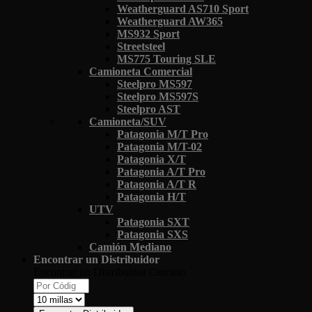
Weatherguard AS710 Sport
Weatherguard AW365
MS932 Sport
Streetsteel
MS775 Touring SLE
Camioneta Comercial
Steelpro MS597
Steelpro MS597S
Steelpro AST
Camioneta/SUV
Patagonia M/T Pro
Patagonia M/T-02
Patagonia X/T
Patagonia A/T Pro
Patagonia A/T R
Patagonia H/T
UTV
Patagonia SXT
Patagonia SXS
Camión Mediano
Encontrar un Distribuidor
Encontrar un Distribuidor Cercano