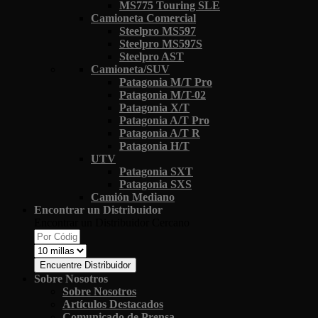
MS775 Touring SLE
Camioneta Comercial
Steelpro MS597
Steelpro MS597S
Steelpro AST
Camioneta/SUV
Patagonia M/T Pro
Patagonia M/T-02
Patagonia X/T
Patagonia A/T Pro
Patagonia A/T R
Patagonia H/T
UTV
Patagonia SXT
Patagonia SXS
Camión Mediano
Encontrar un Distribuidor
Encontrar un Distribuidor Cercano
Encuentre Distribuidor
Sobre Nosotros
Sobre Nosotros
Artículos Destacados
Comunicado de Prensa