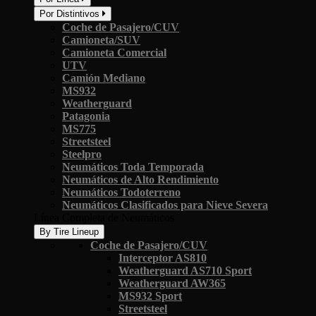
Por Distintivos
Coche de Pasajero/CUV
Camioneta/SUV
Camioneta Comercial
UTV
Camión Mediano
MS932
Weatherguard
Patagonia
MS775
Streetsteel
Steelpro
Neumáticos Toda Temporada
Neumáticos de Alto Rendimiento
Neumáticos Todoterreno
Neumáticos Clasificados para Nieve Severa
Línea Completa de Neumáticos
By Tire Lineup
Coche de Pasajero/CUV
Interceptor AS810
Weatherguard AS710 Sport
Weatherguard AW365
MS932 Sport
Streetsteel