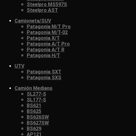
Steelpro MS597S
Steelpro AST
Camioneta/SUV
Patagonia M/T Pro
Patagonia M/T-02
Patagonia X/T
Patagonia A/T Pro
Patagonia A/T R
Patagonia H/T
UTV
Patagonia SXT
Patagonia SXS
Camión Mediano
SL277-S
SL177-S
BS621
BS625
BS626SW
BS627SW
BS629
AP121