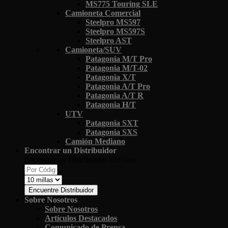
MS775 Touring SLE
Camioneta Comercial
Steelpro MS597
Steelpro MS597S
Steelpro AST
Camioneta/SUV
Patagonia M/T Pro
Patagonia M/T-02
Patagonia X/T
Patagonia A/T Pro
Patagonia A/T R
Patagonia H/T
UTV
Patagonia SXT
Patagonia SXS
Camión Mediano
Encontrar un Distribuidor
Encontrar un Distribuidor Cercano
Encuentre Distribuidor
Sobre Nosotros
Sobre Nosotros
Artículos Destacados
Comunicado de Prensa