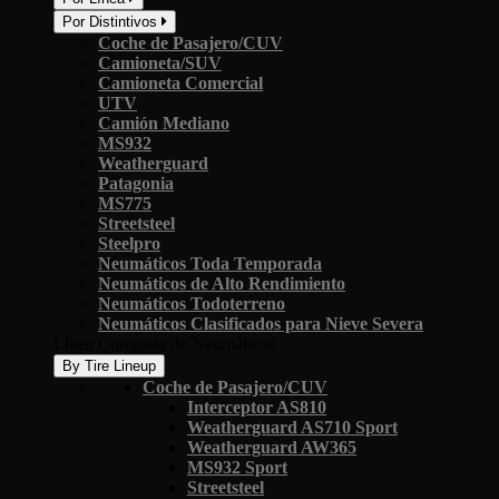
Por Distintivos
Coche de Pasajero/CUV
Camioneta/SUV
Camioneta Comercial
UTV
Camión Mediano
MS932
Weatherguard
Patagonia
MS775
Streetsteel
Steelpro
Neumáticos Toda Temporada
Neumáticos de Alto Rendimiento
Neumáticos Todoterreno
Neumáticos Clasificados para Nieve Severa
Línea Completa de Neumáticos
By Tire Lineup
Coche de Pasajero/CUV
Interceptor AS810
Weatherguard AS710 Sport
Weatherguard AW365
MS932 Sport
Streetsteel