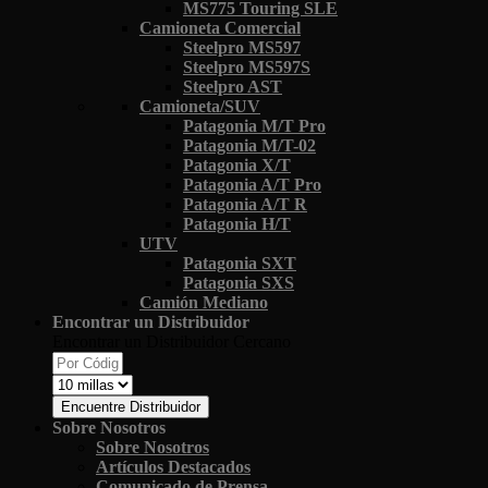
MS775 Touring SLE
Camioneta Comercial
Steelpro MS597
Steelpro MS597S
Steelpro AST
Camioneta/SUV
Patagonia M/T Pro
Patagonia M/T-02
Patagonia X/T
Patagonia A/T Pro
Patagonia A/T R
Patagonia H/T
UTV
Patagonia SXT
Patagonia SXS
Camión Mediano
Encontrar un Distribuidor
Encontrar un Distribuidor Cercano
Encuentre Distribuidor
Sobre Nosotros
Sobre Nosotros
Artículos Destacados
Comunicado de Prensa