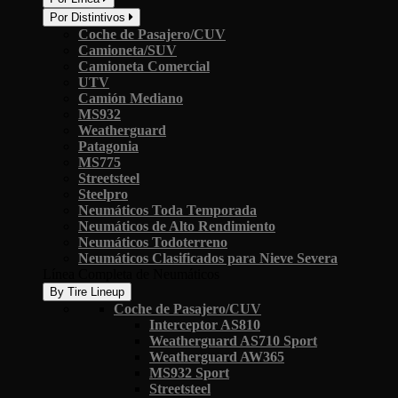
Por Distintivos
Coche de Pasajero/CUV
Camioneta/SUV
Camioneta Comercial
UTV
Camión Mediano
MS932
Weatherguard
Patagonia
MS775
Streetsteel
Steelpro
Neumáticos Toda Temporada
Neumáticos de Alto Rendimiento
Neumáticos Todoterreno
Neumáticos Clasificados para Nieve Severa
Línea Completa de Neumáticos
By Tire Lineup
Coche de Pasajero/CUV
Interceptor AS810
Weatherguard AS710 Sport
Weatherguard AW365
MS932 Sport
Streetsteel