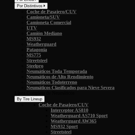
Por Distintivos
Coche de Pasajero/CUV
Camioneta/SUV
Camioneta Comercial
UTV
Camión Mediano
MS932
Weatherguard
Patagonia
MS775
Streetsteel
Steelpro
Neumáticos Toda Temporada
Neumáticos de Alto Rendimiento
Neumáticos Todoterreno
Neumáticos Clasificados para Nieve Severa
Línea Completa de Neumáticos
By Tire Lineup
Coche de Pasajero/CUV
Interceptor AS810
Weatherguard AS710 Sport
Weatherguard AW365
MS932 Sport
Streetsteel