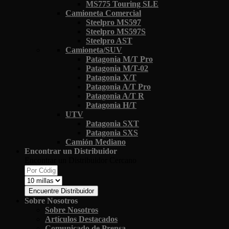
MS775 Touring SLE
Camioneta Comercial
Steelpro MS597
Steelpro MS597S
Steelpro AST
Camioneta/SUV
Patagonia M/T Pro
Patagonia M/T-02
Patagonia X/T
Patagonia A/T Pro
Patagonia A/T R
Patagonia H/T
UTV
Patagonia SXT
Patagonia SXS
Camión Mediano
Encontrar un Distribuidor
Encontrar un Distribuidor Cercano
Encuentre Distribuidor
Sobre Nosotros
Sobre Nosotros
Artículos Destacados
Comunicado de Prensa