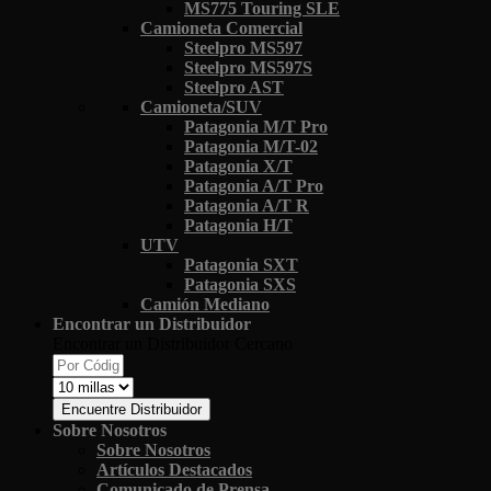
MS775 Touring SLE
Camioneta Comercial
Steelpro MS597
Steelpro MS597S
Steelpro AST
Camioneta/SUV
Patagonia M/T Pro
Patagonia M/T-02
Patagonia X/T
Patagonia A/T Pro
Patagonia A/T R
Patagonia H/T
UTV
Patagonia SXT
Patagonia SXS
Camión Mediano
Encontrar un Distribuidor
Encontrar un Distribuidor Cercano
Encuentre Distribuidor
Sobre Nosotros
Sobre Nosotros
Artículos Destacados
Comunicado de Prensa