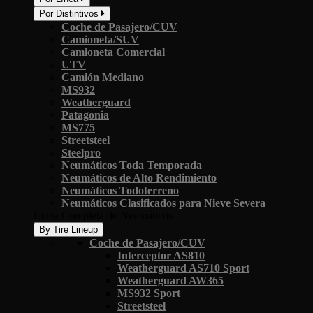
Por Distintivos
Coche de Pasajero/CUV
Camioneta/SUV
Camioneta Comercial
UTV
Camión Mediano
MS932
Weatherguard
Patagonia
MS775
Streetsteel
Steelpro
Neumáticos Toda Temporada
Neumáticos de Alto Rendimiento
Neumáticos Todoterreno
Neumáticos Clasificados para Nieve Severa
Línea Completa de Neumáticos
By Tire Lineup
Coche de Pasajero/CUV
Interceptor AS810
Weatherguard AS710 Sport
Weatherguard AW365
MS932 Sport
Streetsteel