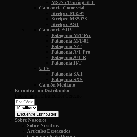
MS775 Touring SLE
Camioneta Comercial
Steelpro MS597
Steelpro MS597S
Steelpro AST
Camioneta/SUV
Patagonia M/T Pro
Patagonia M/T-02
Patagonia X/T
Patagonia A/T Pro
Patagonia A/T R
Patagonia H/T
UTV
Patagonia SXT
Patagonia SXS
Camión Mediano
Encontrar un Distribuidor
Encontrar un Distribuidor Cercano
Encuentre Distribuidor
Sobre Nosotros
Sobre Nosotros
Artículos Destacados
Comunicado de Prensa