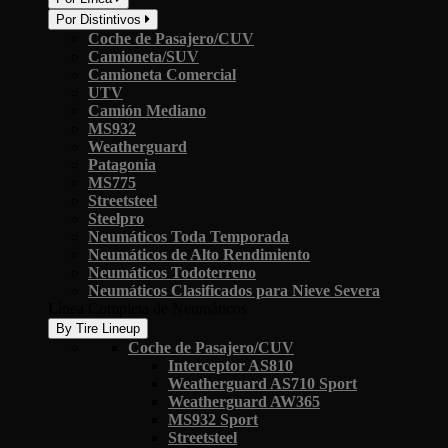
Por Distintivos
Coche de Pasajero/CUV
Camioneta/SUV
Camioneta Comercial
UTV
Camión Mediano
MS932
Weatherguard
Patagonia
MS775
Streetsteel
Steelpro
Neumáticos Toda Temporada
Neumáticos de Alto Rendimiento
Neumáticos Todoterreno
Neumáticos Clasificados para Nieve Severa
Línea Completa de Neumáticos
By Tire Lineup
Coche de Pasajero/CUV
Interceptor AS810
Weatherguard AS710 Sport
Weatherguard AW365
MS932 Sport
Streetsteel