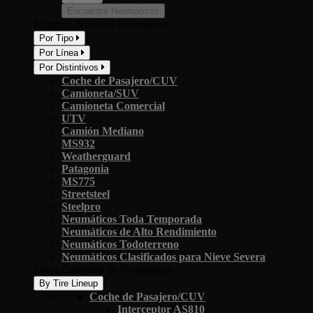
Encuentre Neumáticos
Examine Nuestros Neumáticos
Por Tipo
Por Línea
Por Distintivos
Coche de Pasajero/CUV
Camioneta/SUV
Camioneta Comercial
UTV
Camión Mediano
MS932
Weatherguard
Patagonia
MS775
Streetsteel
Steelpro
Neumáticos Toda Temporada
Neumáticos de Alto Rendimiento
Neumáticos Todoterreno
Neumáticos Clasificados para Nieve Severa
Línea Completa de Neumáticos
By Tire Lineup
Coche de Pasajero/CUV
Interceptor AS810