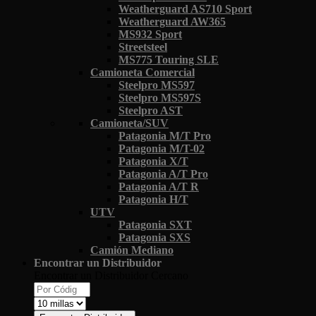
Weatherguard AS710 Sport
Weatherguard AW365
MS932 Sport
Streetsteel
MS775 Touring SLE
Camioneta Comercial
Steelpro MS597
Steelpro MS597S
Steelpro AST
Camioneta/SUV
Patagonia M/T Pro
Patagonia M/T-02
Patagonia X/T
Patagonia A/T Pro
Patagonia A/T R
Patagonia H/T
UTV
Patagonia SXT
Patagonia SXS
Camión Mediano
Encontrar un Distribuidor
Encontrar un Distribuidor Cercano