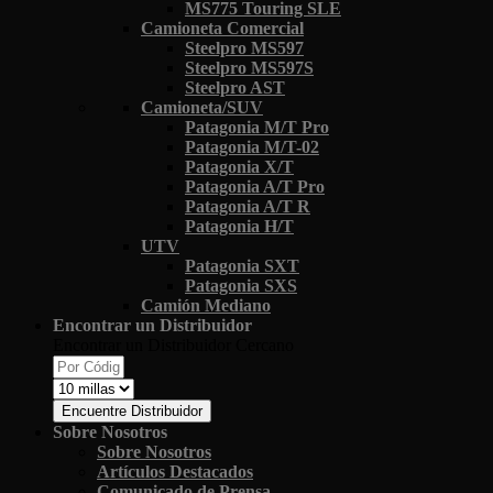
MS775 Touring SLE
Camioneta Comercial
Steelpro MS597
Steelpro MS597S
Steelpro AST
Camioneta/SUV
Patagonia M/T Pro
Patagonia M/T-02
Patagonia X/T
Patagonia A/T Pro
Patagonia A/T R
Patagonia H/T
UTV
Patagonia SXT
Patagonia SXS
Camión Mediano
Encontrar un Distribuidor
Encontrar un Distribuidor Cercano
Encuentre Distribuidor
Sobre Nosotros
Sobre Nosotros
Artículos Destacados
Comunicado de Prensa