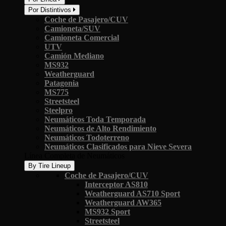
Por Distintivos
Coche de Pasajero/CUV
Camioneta/SUV
Camioneta Comercial
UTV
Camión Mediano
MS932
Weatherguard
Patagonia
MS775
Streetsteel
Steelpro
Neumáticos Toda Temporada
Neumáticos de Alto Rendimiento
Neumáticos Todoterreno
Neumáticos Clasificados para Nieve Severa
Línea Completa de Neumáticos
By Tire Lineup
Coche de Pasajero/CUV
Interceptor AS810
Weatherguard AS710 Sport
Weatherguard AW365
MS932 Sport
Streetsteel