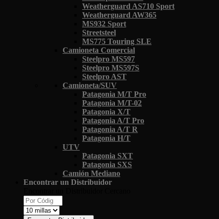
Weatherguard AS710 Sport
Weatherguard AW365
MS932 Sport
Streetsteel
MS775 Touring SLE
Camioneta Comercial
Steelpro MS597
Steelpro MS597S
Steelpro AST
Camioneta/SUV
Patagonia M/T Pro
Patagonia M/T-02
Patagonia X/T
Patagonia A/T Pro
Patagonia A/T R
Patagonia H/T
UTV
Patagonia SXT
Patagonia SXS
Camión Mediano
Encontrar un Distribuidor
Encontrar un Distribuidor Cercano