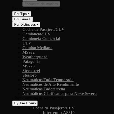
Encuentre Neumáticos
Examine Nuestros Neumáticos
Por Tipo
Por Línea
Por Distintivos
Coche de Pasajero/CUV
Camioneta/SUV
Camioneta Comercial
UTV
Camión Mediano
MS932
Weatherguard
Patagonia
MS775
Streetsteel
Steelpro
Neumáticos Toda Temporada
Neumáticos de Alto Rendimiento
Neumáticos Todoterreno
Neumáticos Clasificados para Nieve Severa
Línea Completa de Neumáticos
By Tire Lineup
Coche de Pasajero/CUV
Interceptor AS810