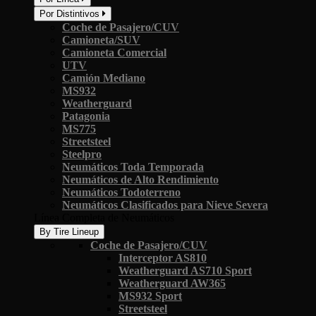
Por Distintivos
Coche de Pasajero/CUV
Camioneta/SUV
Camioneta Comercial
UTV
Camión Mediano
MS932
Weatherguard
Patagonia
MS775
Streetsteel
Steelpro
Neumáticos Toda Temporada
Neumáticos de Alto Rendimiento
Neumáticos Todoterreno
Neumáticos Clasificados para Nieve Severa
Línea Completa de Neumáticos
By Tire Lineup
Coche de Pasajero/CUV
Interceptor AS810
Weatherguard AS710 Sport
Weatherguard AW365
MS932 Sport
Streetsteel