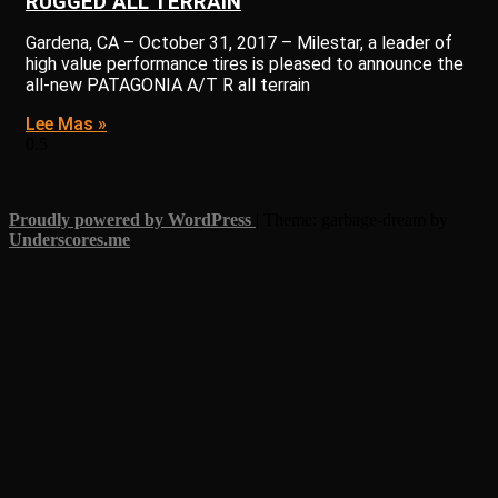
RUGGED ALL TERRAIN
Gardena, CA – October 31, 2017 – Milestar, a leader of
high value performance tires is pleased to announce the
all-new PATAGONIA A/T R all terrain
Lee Mas »
Proudly powered by WordPress
|
Theme: garbage-dream by
Underscores.me
.