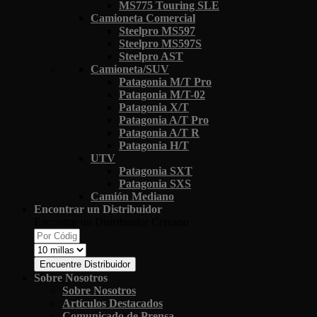
MS775 Touring SLE
Camioneta Comercial
Steelpro MS597
Steelpro MS597S
Steelpro AST
Camioneta/SUV
Patagonia M/T Pro
Patagonia M/T-02
Patagonia X/T
Patagonia A/T Pro
Patagonia A/T R
Patagonia H/T
UTV
Patagonia SXT
Patagonia SXS
Camión Mediano
Encontrar un Distribuidor
Encontrar un Distribuidor Cercano
Encuentre Distribuidor
Sobre Nosotros
Sobre Nosotros
Artículos Destacados
Comunicado de Prensa